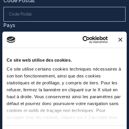
Code Postal
Pays
Comment pouvons-nous vous aider?
Ce site web utilise des cookies.
Pour faciliter notre service d'assistance, indiquez brièvement
votre problème et nos techniciens vous contacteront dans les
Ce site utilise certains cookies techniques nécessaires à
prochaines heures, merci.
son bon fonctionnement, ainsi que des cookies
statistiques et de profilage, y compris de tiers. Pour les
refuser, fermez la bannière en cliquant sur le X situé en
haut à droite. Vous conserverez ainsi les paramètres par
défaut et pourrez donc poursuivre votre navigation sans
cookies ni outils de traçage non techniques. Pour
accepter tous les cookies, cliquez sur « J'accepte tous
Informations sur le Traitement des données à
les cookies » et pour choisir les cookies à accepter,
caractère personnel conformément à l’art. 13 du