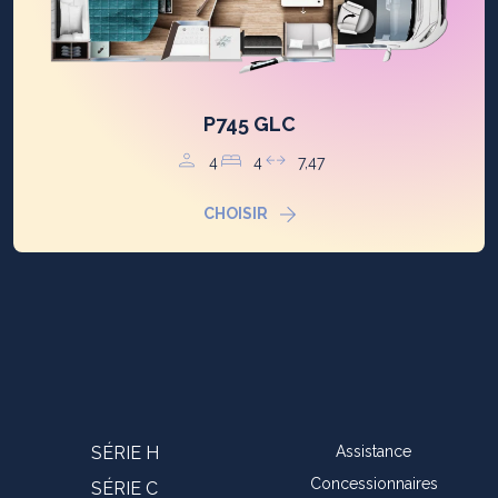
P745 GLC
4
4
7,47
CHOISIR
SÉRIE H
Assistance
Concessionnaires
SÉRIE C