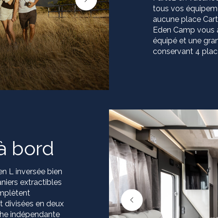
tous vos équipeme
aucune place Carte
Eden Camp vous a
équipé et une gran
conservant 4 place
à bord
 en L inversée bien
niers extractibles
omplètent
t divisées en deux
che indépendante