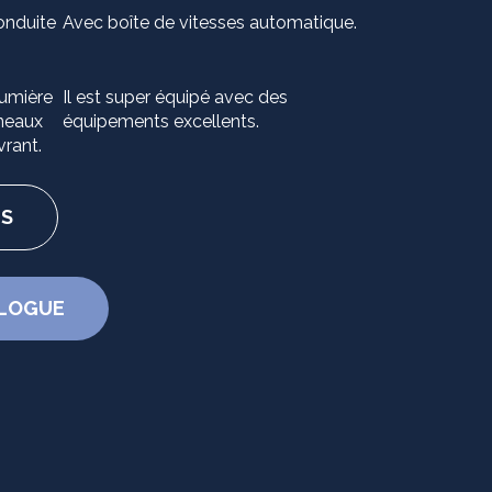
onduite
Avec boîte de vitesses automatique.
lumière
Il est super équipé avec des
rneaux
équipements excellents.
vrant.
ES
ALOGUE