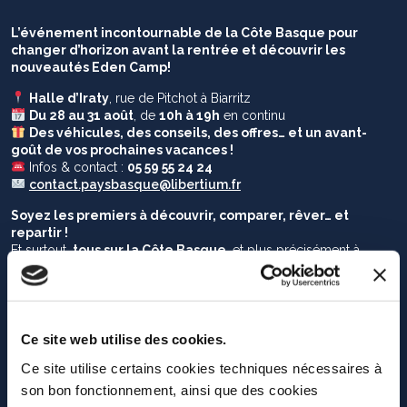
L’événement incontournable de la Côte Basque pour
changer d’horizon avant la rentrée et découvrir les
nouveautés Eden Camp!
Halle d’Iraty
, rue de Pitchot à Biarritz
Du 28 au 31 août
, de
10h à 19h
en continu
Des véhicules, des conseils, des offres… et un avant-
goût de vos prochaines vacances !
Infos & contact :
05 59 55 24 24
contact.paysbasque@libertium.fr
Soyez les premiers à découvrir, comparer, rêver… et
repartir !
Et surtout,
tous sur la Côte Basque
, et plus précisément à
Biarritz
, pour
4 jours d’affaires à ne pas manquer
, dans une
ambiance
conviviale, festive et résolument tournée vers
l’évasion
.
Ce site web utilise des cookies.
Ce site utilise certains cookies techniques nécessaires à
son bon fonctionnement, ainsi que des cookies
Partagez l’actualité sur les réseaux sociaux