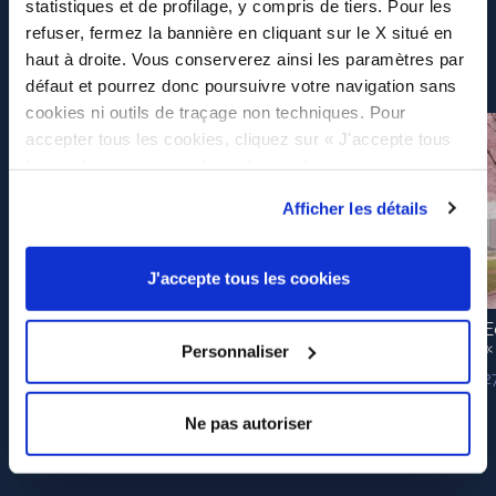
statistiques et de profilage, y compris de tiers. Pour les
refuser, fermez la bannière en cliquant sur le X situé en
haut à droite. Vous conserverez ainsi les paramètres par
défaut et pourrez donc poursuivre votre navigation sans
cookies ni outils de traçage non techniques. Pour
accepter tous les cookies, cliquez sur « J'accepte tous
les cookies » et pour choisir les cookies à accepter,
cliquez sur « Autoriser la sélection ». Si vous souhaitez
Afficher les détails
en savoir plus, cliquez ici. En cliquant sur la touche «
J’autorise » vous consentez à l’utilisation des cookies.
J'accepte tous les cookies
E
«
Personnaliser
VIVA CAMPING-CAR MONT-DE-MARSAN 2026 Du 23 au
2
26 avril – Parc de Nahuques
15 avril 2026
Ne pas autoriser