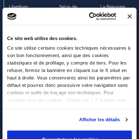
Libertium
Salon de
La Beaujoire
Ouest
Nantes (Road
Trip)
ADS LOISIRS –
PORTES
LA MEZIERE
Ce site web utilise des cookies.
LIBERTIUM
OUVERTES
Rennes
Ce site utilise certains cookies techniques nécessaires à
son bon fonctionnement, ainsi que des cookies
LIBERTIM EST
PO OCTOBRE
CONCESSIONS
statistiques et de profilage, y compris de tiers. Pour les
refuser, fermez la bannière en cliquant sur le X situé en
haut à droite. Vous conserverez ainsi les paramètres par
Libertium
Portes ouvertes
Libertium
Alsace
octobre
Alsace, 23 Rue
défaut et pourrez donc poursuivre votre navigation sans
d’Italie, 67230
cookies ni outils de traçage non techniques. Pour
Sand
accepter tous les cookies, cliquez sur « J'accepte tous
les cookies » et pour choisir les cookies à accepter,
Libertium
Portes ouvertes
Libertium Metz
cliquez sur « Autoriser la sélection ». Si vous souhaitez
Metz Nord
octobre
Nord, 171 Rte
Afficher les détails
en savoir plus, cliquez ici. En cliquant sur la touche «
de Thionville,
J’autorise » vous consentez à l’utilisation des cookies.
57140 Woippy