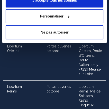
J'accepte tous les cookies
Libertium
Portes ouvertes
Libertium
Marne-la-
octobre
Marne-la-
Vallée
Vallée, 51 Av.
Personnaliser
Georges
Clemenceau,
77400 Lagny-
Ne pas autoriser
sur-Marne
Libertium
Portes ouvertes
Libertium
Orléans
octobre
Orléans, Route
d’Orléans,
Route
Nationale 152,
45130 Meung-
sur-Loire
Libertium
Portes ouvertes
Libertium
Reims
octobre
Reims, Rte de
Soissons,
51430
Tinqueux